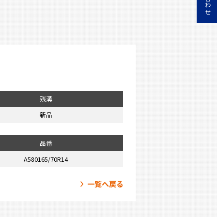
残溝
新品
品番
A580165/70R14
一覧へ戻る