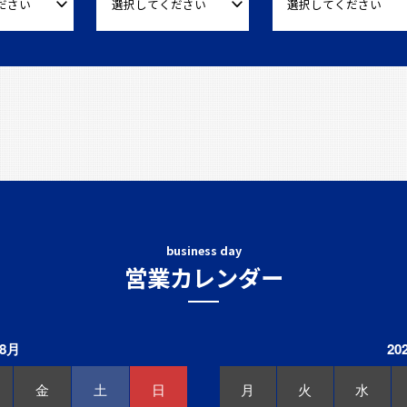
business day
営業カレンダー
 8月
20
金
土
日
月
火
水