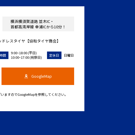
横浜横須賀道路 並木IC・
首都高湾岸線 幸浦ICから10分！
ッドレスタイヤ【協和タイヤ商会】
9:00~18:00 (平日)
日曜日
時間
定休日
10:00~17:00 (祝祭日)
GoogleMap
ますのでGoogleMapを参照してください。