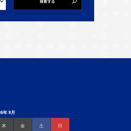
検索する
26年 9月
木
金
土
日