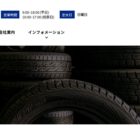
9:00~18:00 (平日)
日曜日
営業時間
定休日
10:00~17:00 (祝祭日)
会社案内
インフォメーション
協和タイヤの特徴
タイヤの種類と選び
方
タイヤメンテナンス
お知らせ
よくある質問
お問い合せ