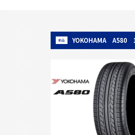
YOKOHAMA A580 1
新品