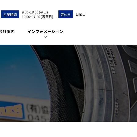
9:00~18:00 (平日)
日曜日
営業時間
定休日
10:00~17:00 (祝祭日)
会社案内
インフォメーション
協和タイヤの特徴
タイヤの種類と選び
方
タイヤメンテナンス
お知らせ
よくある質問
お問い合せ