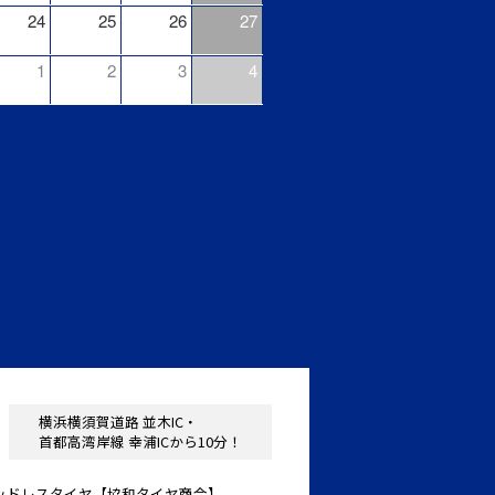
24
25
26
27
1
2
3
4
横浜横須賀道路 並木IC・
首都高湾岸線 幸浦ICから10分！
ッドレスタイヤ【協和タイヤ商会】